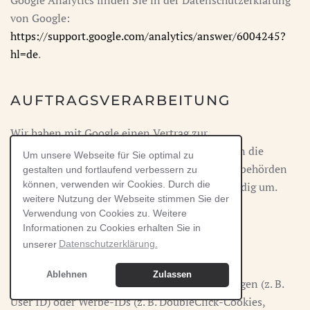
Google Analytics finden Sie in der Datenschutzerklärung
von Google:
https://support.google.com/analytics/answer/6004245?
hl=de
.
AUFTRAGSVERARBEITUNG
Wir haben mit Google einen Vertrag zur
Auftragsverarbeitung abgeschlossen und setzen die
Um unsere Webseite für Sie optimal zu
strengen Vorgaben der deutschen Datenschutzbehörden
gestalten und fortlaufend verbessern zu
können, verwenden wir Cookies. Durch die
bei der Nutzung von Google Analytics vollständig um.
weitere Nutzung der Webseite stimmen Sie der
Verwendung von Cookies zu. Weitere
Informationen zu Cookies erhalten Sie in
SPEICHERDAUER
unserer
Datenschutzerklärung.
Bei Google gespeicherte Daten auf Nutzer- und
Ablehnen
Zulassen
Ereignisebene, die mit Cookies, Nutzerkennungen (z. B.
User ID) oder Werbe-IDs (z. B. DoubleClick-Cookies,